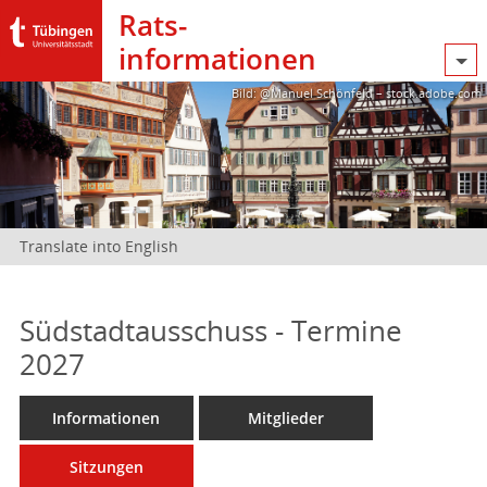
Rats­
informationen
Bild: @Manuel Schönfeld – stock.adobe.com
Translate into English
Südstadtausschuss - Termine
2027
Informationen
Mitglieder
Sitzungen