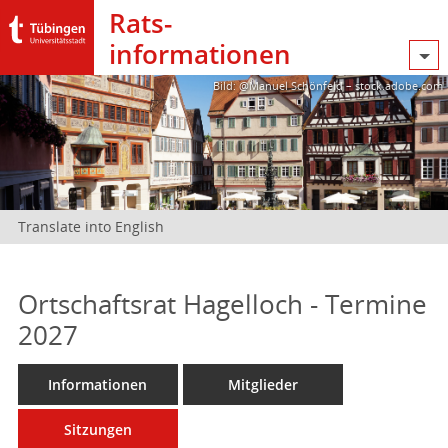
Rats­
informationen
Bild: @Manuel Schönfeld – stock.adobe.com
Translate into English
Ortschaftsrat Hagelloch - Termine
2027
Informationen
Mitglieder
Sitzungen