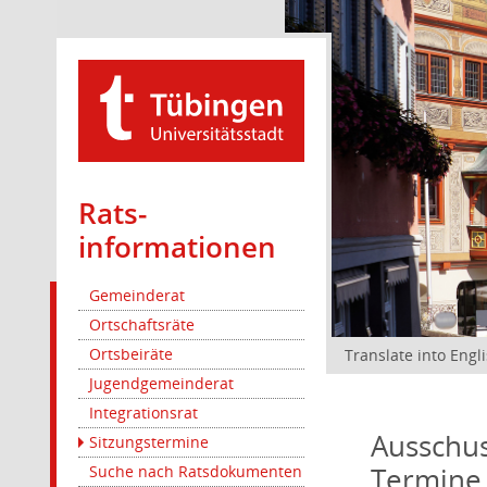
Rats­
informationen
Gemeinderat
Ortschaftsräte
Ortsbeiräte
Translate into Engl
Jugendgemeinderat
Integrationsrat
Ausschus
Sitzungstermine
Termine
Suche nach Ratsdokumenten