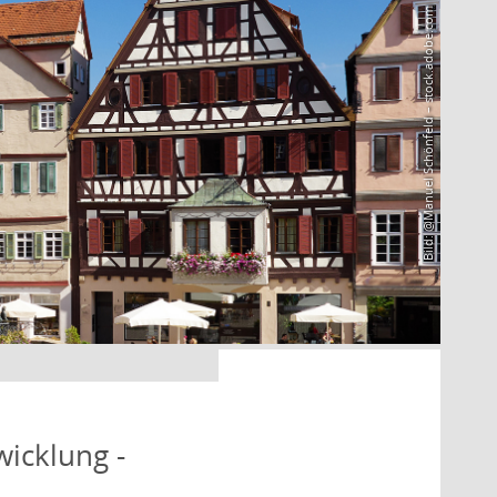
Bild: @Manuel Schönfeld – stock.adobe.com
icklung -