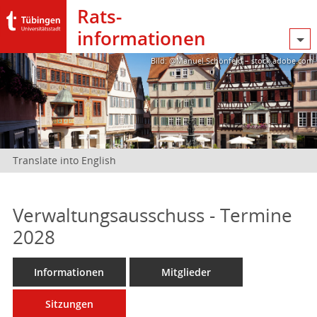
Rats­
informationen
Bild: @Manuel Schönfeld – stock.adobe.com
Translate into English
Verwaltungsausschuss - Termine
2028
Informationen
Mitglieder
Sitzungen