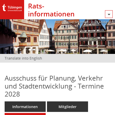
Rats­
informationen
Bild: @Manuel Schönfeld – stock.adobe.com
Translate into English
Ausschuss für Planung, Verkehr
und Stadtentwicklung - Termine
2028
Informationen
Mitglieder