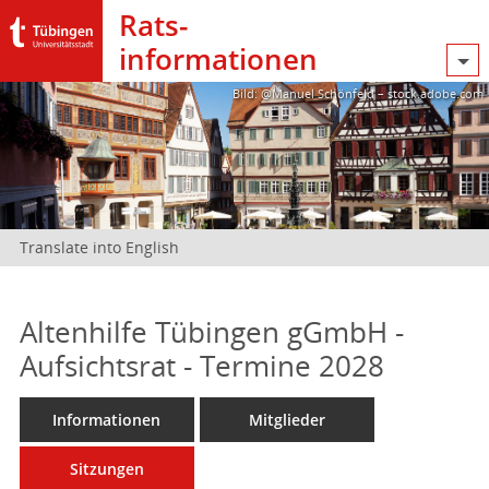
Rats­
informationen
Bild: @Manuel Schönfeld – stock.adobe.com
Translate into English
Altenhilfe Tübingen gGmbH -
Aufsichtsrat - Termine 2028
Informationen
Mitglieder
Sitzungen