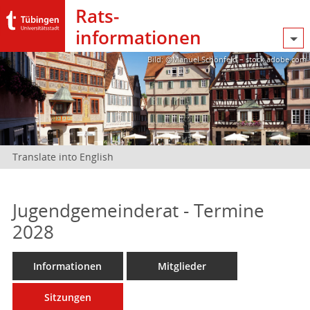
Rats­
informationen
Bild: @Manuel Schönfeld – stock.adobe.com
Translate into English
Jugendgemeinderat - Termine
2028
Informationen
Mitglieder
Sitzungen