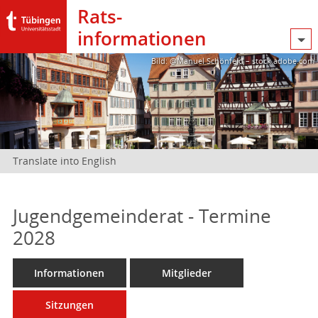
Rats­
informationen
Bild: @Manuel Schönfeld – stock.adobe.com
Translate into English
Jugendgemeinderat - Termine
2028
Informationen
Mitglieder
Sitzungen