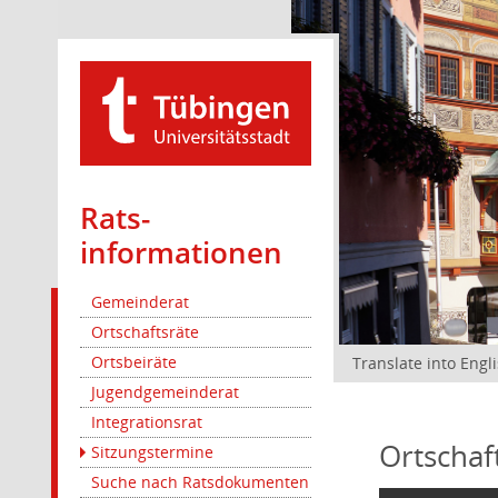
Rats­
informationen
Gemeinderat
Ortschaftsräte
Ortsbeiräte
Translate into Engl
Jugendgemeinderat
Integrationsrat
Ortschaf
Sitzungstermine
Suche nach Ratsdokumenten