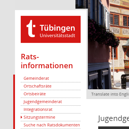
Rats­
informationen
Gemeinderat
Ortschaftsräte
Ortsbeiräte
Translate into Engl
Jugendgemeinderat
Integrationsrat
Jugendg
Sitzungstermine
Suche nach Ratsdokumenten