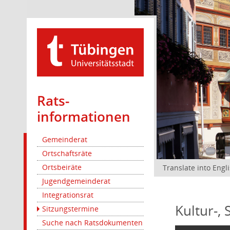
Rats­
informationen
Gemeinderat
Ortschaftsräte
Ortsbeiräte
Translate into Engl
Jugendgemeinderat
Integrationsrat
Kultur-,
Sitzungstermine
Suche nach Ratsdokumenten