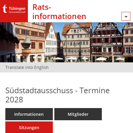
Rats­
informationen
Bild: @Manuel Schönfeld – stock.adobe.com
Translate into English
Südstadtausschuss - Termine
2028
Informationen
Mitglieder
Sitzungen