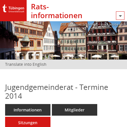
Rats­
informationen
Bild: @Manuel Schönfeld – stock.adobe.com
Translate into English
Jugendgemeinderat - Termine
2014
Informationen
Mitglieder
Sitzungen