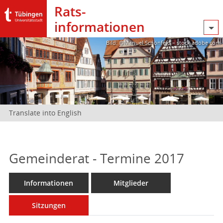
Rats­
informationen
Bild: @Manuel Schönfeld – stock.adobe.com
Translate into English
Gemeinderat - Termine 2017
Informationen
Mitglieder
Sitzungen