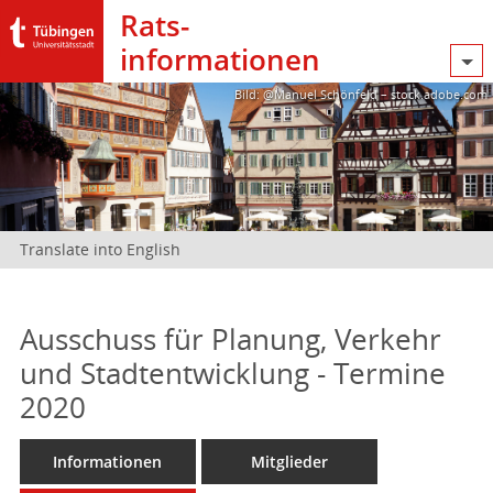
Rats­
informationen
Bild: @Manuel Schönfeld – stock.adobe.com
Translate into English
Ausschuss für Planung, Verkehr
und Stadtentwicklung - Termine
2020
Informationen
Mitglieder