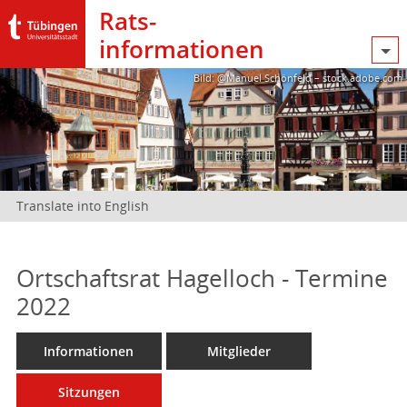
Rats­
informationen
Bild: @Manuel Schönfeld – stock.adobe.com
Translate into English
Ortschaftsrat Hagelloch - Termine
2022
Informationen
Mitglieder
Sitzungen