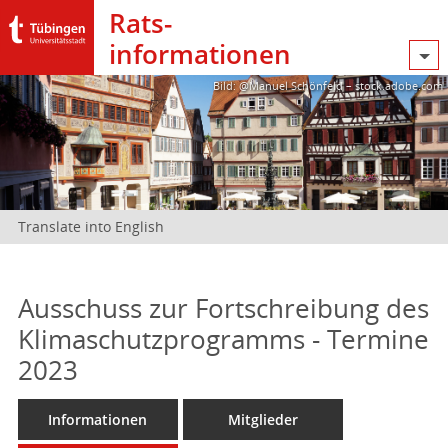
Rats­
informationen
Bild: @Manuel Schönfeld – stock.adobe.com
Translate into English
Ausschuss zur Fortschreibung des
Klimaschutzprogramms - Termine
2023
Informationen
Mitglieder