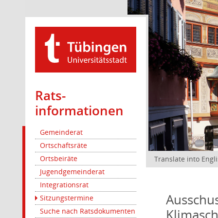
Rats­
informationen
Gemeinderat
Ortschaftsräte
Ortsbeiräte
Translate into Engl
Jugendgemeinderat
Integrationsrat
Ausschus
Sitzungstermine
Klimasc
Suche nach Ratsdokumenten