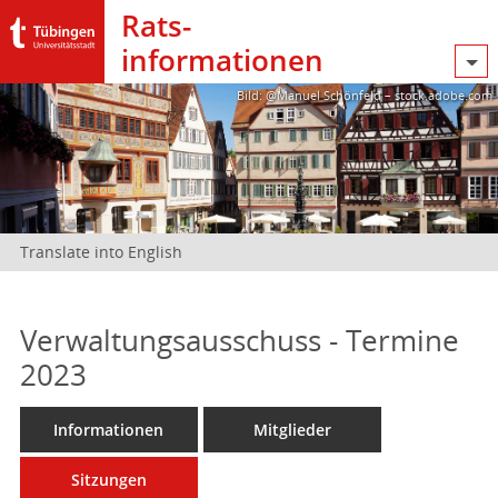
Rats­
informationen
Bild: @Manuel Schönfeld – stock.adobe.com
Translate into English
Verwaltungsausschuss - Termine
2023
Informationen
Mitglieder
Sitzungen