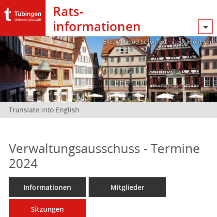
Rats­
informationen
Bild: @Manuel Schönfeld – stock.adobe.com
Translate into English
Verwaltungsausschuss - Termine
2024
Informationen
Mitglieder
Sitzungen