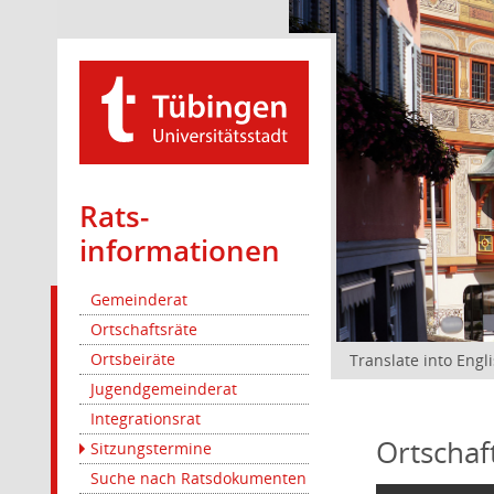
Rats­
informationen
Gemeinderat
Ortschaftsräte
Ortsbeiräte
Translate into Engl
Jugendgemeinderat
Integrationsrat
Ortschaf
Sitzungstermine
Suche nach Ratsdokumenten