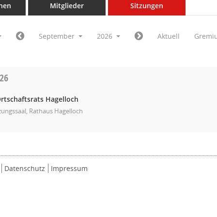
nen
Mitglieder
Sitzungen
September
2026
Aktuell
Gremi
026
rtschaftsrats Hagelloch
zungssaal, Rathaus Hagelloch
Datenschutz
Impressum