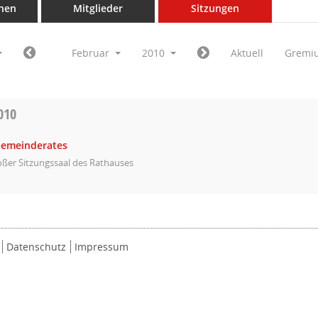
nen
Mitglieder
Sitzungen
Februar
2010
Aktuell
Gremi
010
Gemeinderates
ßer Sitzungssaal des Rathauses
Datenschutz
Impressum