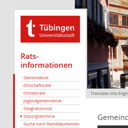
Rats­
informationen
Gemeinderat
Ortschaftsräte
Ortsbeiräte
Translate into Engl
Jugendgemeinderat
Integrationsrat
Gemeind
Sitzungstermine
Suche nach Ratsdokumenten