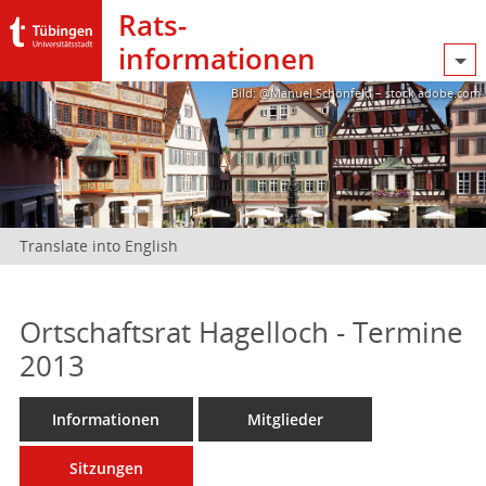
Rats­
informationen
Bild: @Manuel Schönfeld – stock.adobe.com
Translate into English
Ortschaftsrat Hagelloch - Termine
2013
Informationen
Mitglieder
Sitzungen