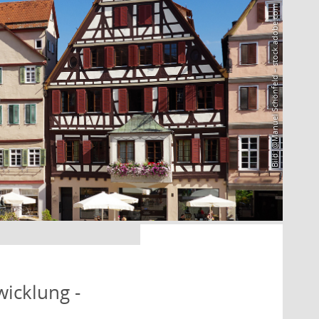
Bild: @Manuel Schönfeld – stock.adobe.com
icklung -