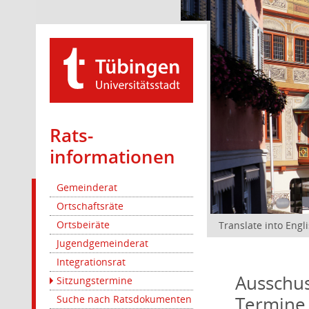
Rats­
informationen
Gemeinderat
Ortschaftsräte
Ortsbeiräte
Translate into Engl
Jugendgemeinderat
Integrationsrat
Ausschus
Sitzungstermine
Termine
Suche nach Ratsdokumenten