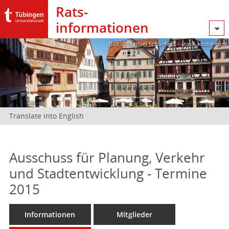
Rats­
informationen
Bild: @Manuel Schönfeld – stock.adobe.com
Translate into English
Ausschuss für Planung, Verkehr
und Stadtentwicklung - Termine
2015
Informationen
Mitglieder