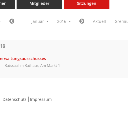
nen
Mitglieder
Sitzungen
Januar
2016
Aktuell
Gremi
016
Verwaltungsausschusses
Ratssaal im Rathaus, Am Markt 1
Datenschutz
Impressum