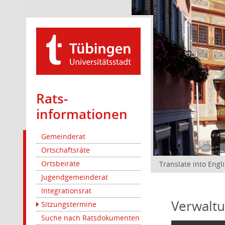
Rats­
informationen
Gemeinderat
Ortschaftsräte
Ortsbeiräte
Translate into Engl
Jugendgemeinderat
Integrationsrat
Verwaltu
Sitzungstermine
Suche nach Ratsdokumenten