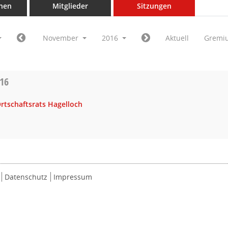
nen
Mitglieder
Sitzungen
November
2016
Aktuell
Gremi
016
rtschaftsrats Hagelloch
Datenschutz
Impressum