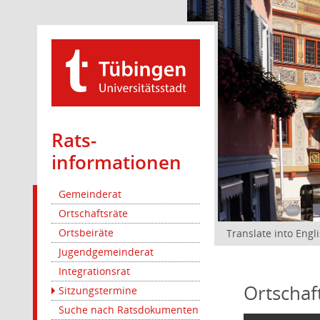
Rats­
informationen
Gemeinderat
Ortschaftsräte
Ortsbeiräte
Translate into Engl
Jugendgemeinderat
Integrationsrat
Ortschaf
Sitzungstermine
Suche nach Ratsdokumenten