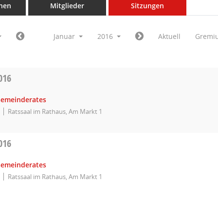
nen
Mitglieder
Sitzungen
Januar
2016
Aktuell
Gremi
016
Gemeinderates
Ratssaal im Rathaus, Am Markt 1
016
Gemeinderates
Ratssaal im Rathaus, Am Markt 1