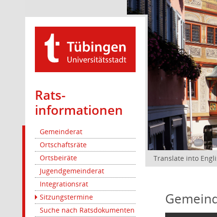
Rats­
informationen
Gemeinderat
Ortschaftsräte
Ortsbeiräte
Translate into Engl
Jugendgemeinderat
Integrationsrat
Gemeind
Sitzungstermine
Suche nach Ratsdokumenten