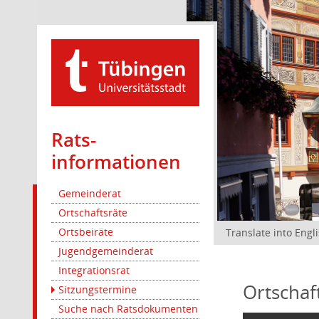
Rats­
informationen
Gemeinderat
Ortschaftsräte
Ortsbeiräte
Translate into Engl
Jugendgemeinderat
Integrationsrat
Ortschaf
Sitzungstermine
Suche nach Ratsdokumenten