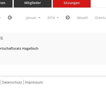
nen
Mitglieder
Sitzungen
Januar
2016
Aktuell
Gremi
16
rtschaftsrats Hagelloch
Datenschutz
Impressum