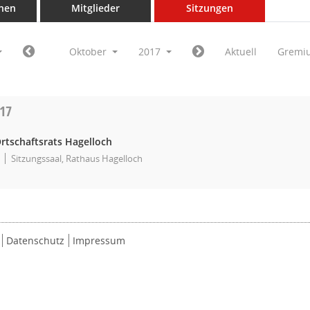
nen
Mitglieder
Sitzungen
Oktober
2017
Aktuell
Gremi
017
rtschaftsrats Hagelloch
Sitzungssaal, Rathaus Hagelloch
Datenschutz
Impressum