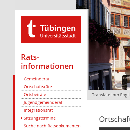
Rats­
informationen
Gemeinderat
Ortschaftsräte
Ortsbeiräte
Translate into Engl
Jugendgemeinderat
Integrationsrat
Ortschaf
Sitzungstermine
Suche nach Ratsdokumenten