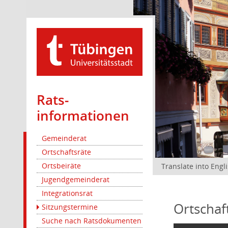
Rats­
informationen
Gemeinderat
Ortschaftsräte
Ortsbeiräte
Translate into Engl
Jugendgemeinderat
Integrationsrat
Ortschaf
Sitzungstermine
Suche nach Ratsdokumenten