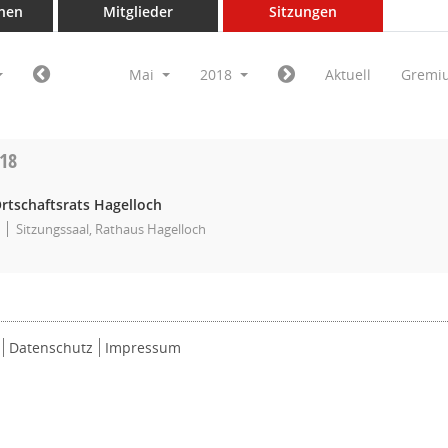
nen
Mitglieder
Sitzungen
Mai
2018
Aktuell
Gremi
018
rtschaftsrats Hagelloch
Sitzungssaal, Rathaus Hagelloch
Datenschutz
Impressum