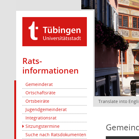
Rats­
informationen
Gemeinderat
Ortschaftsräte
Ortsbeiräte
Translate into Engl
Jugendgemeinderat
Integrationsrat
Gemeind
Sitzungstermine
Suche nach Ratsdokumenten