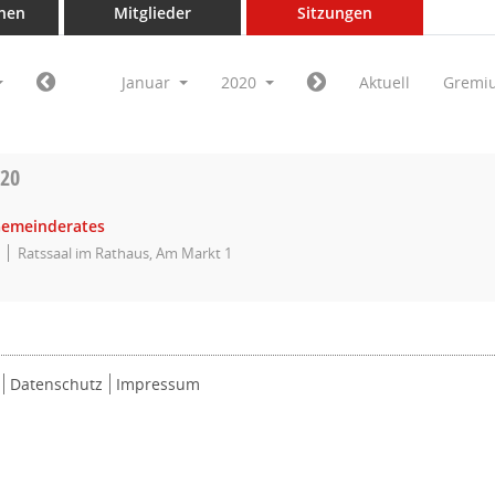
nen
Mitglieder
Sitzungen
Januar
2020
Aktuell
Gremi
020
Gemeinderates
Ratssaal im Rathaus, Am Markt 1
Datenschutz
Impressum