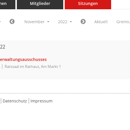
nen
Mitglieder
Sitzungen
November
2022
Aktuell
Gremi
022
Verwaltungsausschusses
Ratssaal im Rathaus, Am Markt 1
Datenschutz
Impressum