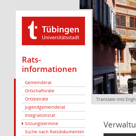
Rats­
informationen
Gemeinderat
Ortschaftsräte
Ortsbeiräte
Translate into Engl
Jugendgemeinderat
Integrationsrat
Verwaltu
Sitzungstermine
Suche nach Ratsdokumenten