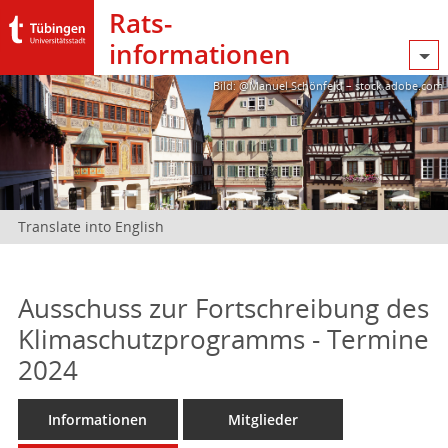
Rats­
informationen
Bild: @Manuel Schönfeld – stock.adobe.com
Translate into English
Ausschuss zur Fortschreibung des
Klimaschutzprogramms - Termine
2024
Informationen
Mitglieder