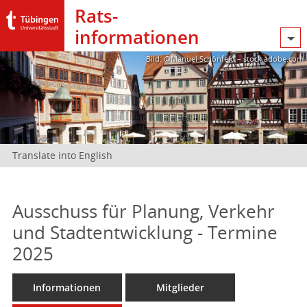
Rats­
informationen
Bild: @Manuel Schönfeld – stock.adobe.com
Translate into English
Ausschuss für Planung, Verkehr
und Stadtentwicklung - Termine
2025
Informationen
Mitglieder