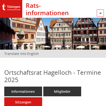
Rats­
informationen
Bild: @Manuel Schönfeld – stock.adobe.com
Translate into English
Ortschaftsrat Hagelloch - Termine
2025
Informationen
Mitglieder
Sitzungen