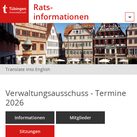
Rats­
informationen
Bild: @Manuel Schönfeld – stock.adobe.com
Translate into English
Verwaltungsausschuss - Termine
2026
Informationen
Mitglieder
Sitzungen