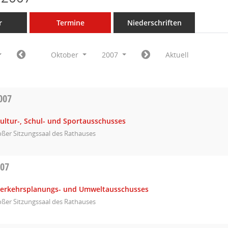
r
Termine
Niederschriften
Oktober
2007
Aktuell
007
ultur-, Schul- und Sportausschusses
ßer Sitzungssaal des Rathauses
007
Verkehrsplanungs- und Umweltausschusses
ßer Sitzungssaal des Rathauses