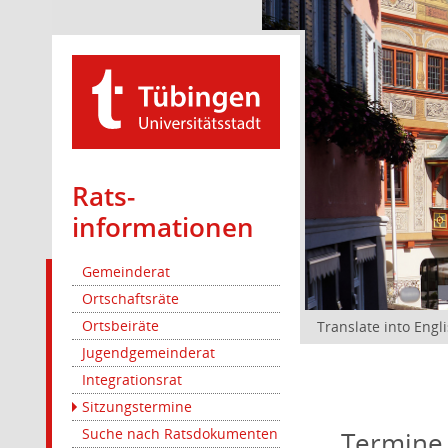
Rats­
informationen
Gemeinderat
Ortschaftsräte
Ortsbeiräte
Translate into Engl
Jugendgemeinderat
Integrationsrat
Sitzungstermine
Suche nach Ratsdokumenten
Termine