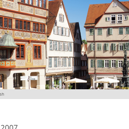
ish
 2007