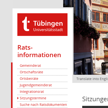
Rats­
informationen
Gemeinderat
Ortschaftsräte
Ortsbeiräte
Translate into Engl
Jugendgemeinderat
Integrationsrat
Sitzunge
Sitzungstermine
Suche nach Ratsdokumenten