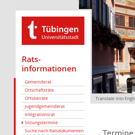
Rats­
informationen
Gemeinderat
Ortschaftsräte
Ortsbeiräte
Translate into Engl
Jugendgemeinderat
Integrationsrat
Sitzungstermine
Termine
Suche nach Ratsdokumenten