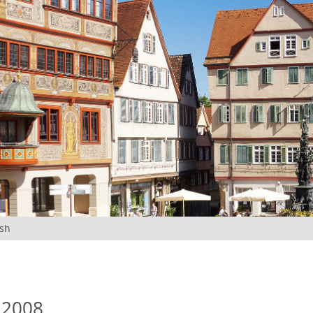
ish
 2008