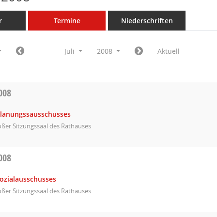
r
Termine
Niederschriften
Juli
2008
Aktuell
008
Planungssausschusses
ßer Sitzungssaal des Rathauses
008
Sozialausschusses
ßer Sitzungssaal des Rathauses