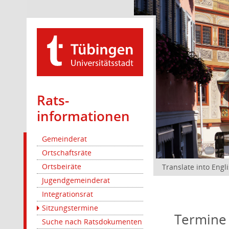
Rats­
informationen
Gemeinderat
Ortschaftsräte
Ortsbeiräte
Translate into Engl
Jugendgemeinderat
Integrationsrat
Sitzungstermine
Termine
Suche nach Ratsdokumenten