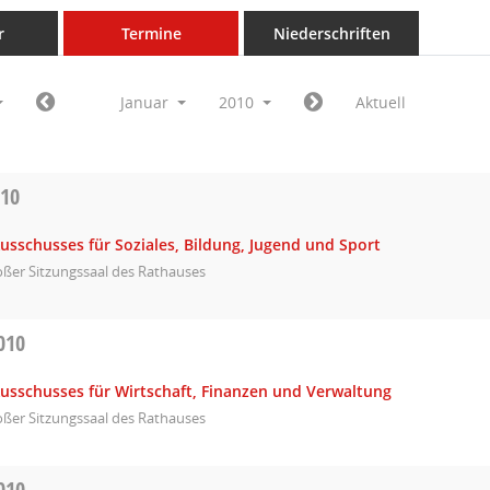
r
Termine
Niederschriften
Januar
2010
Aktuell
010
usschusses für Soziales, Bildung, Jugend und Sport
ßer Sitzungssaal des Rathauses
010
Ausschusses für Wirtschaft, Finanzen und Verwaltung
ßer Sitzungssaal des Rathauses
010