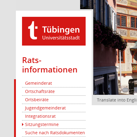
Rats­
informationen
Gemeinderat
Ortschaftsräte
Ortsbeiräte
Translate into Engl
Jugendgemeinderat
Integrationsrat
Sitzungstermine
Suche nach Ratsdokumenten