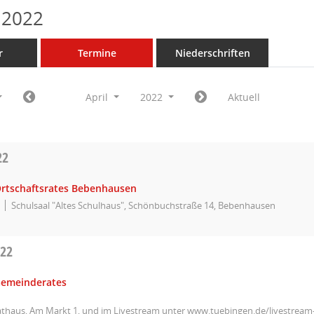
 2022
r
Termine
Niederschriften
April
2022
Aktuell
22
Ortschaftsrates Bebenhausen
Schulsaal "Altes Schulhaus", Schönbuchstraße 14, Bebenhausen
022
Gemeinderates
athaus, Am Markt 1, und im Livestream unter www.tuebingen.de/livestrea