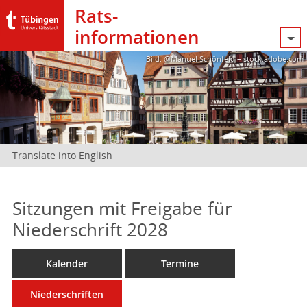
Rats­
informationen
Bild: @Manuel Schönfeld – stock.adobe.com
Translate into English
Sitzungen mit Freigabe für
Niederschrift 2028
Kalender
Termine
Niederschriften