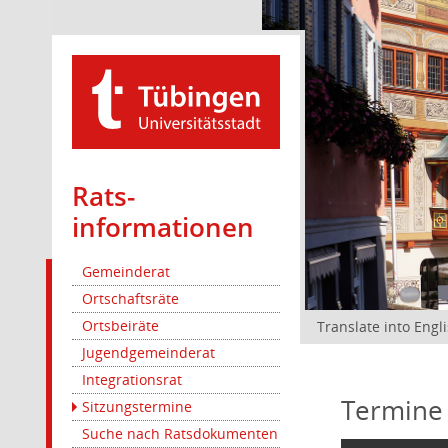
Rats­
informationen
Gemeinderat
Ortschaftsräte
Ortsbeiräte
Translate into Engl
Jugendgemeinderat
Integrationsrat
Termine
Sitzungstermine
Suche nach Ratsdokumenten