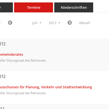
r
Termine
Niederschriften
Juli
2012
Aktuell
012
Gemeinderates
ßer Sitzungssaal des Rathauses
012
Ausschusses für Planung, Verkehr und Stadtentwicklung
ßer Sitzungssaal des Rathauses
012