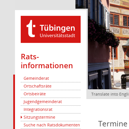
Rats­
informationen
Gemeinderat
Ortschaftsräte
Ortsbeiräte
Translate into Engl
Jugendgemeinderat
Integrationsrat
Sitzungstermine
Termine
Suche nach Ratsdokumenten