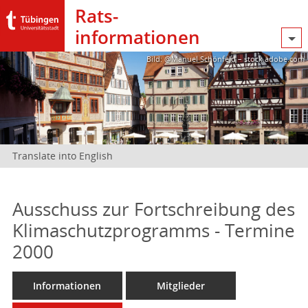
Rats­
informationen
Bild: @Manuel Schönfeld – stock.adobe.com
Translate into English
Ausschuss zur Fortschreibung des
Klimaschutzprogramms - Termine
2000
Informationen
Mitglieder