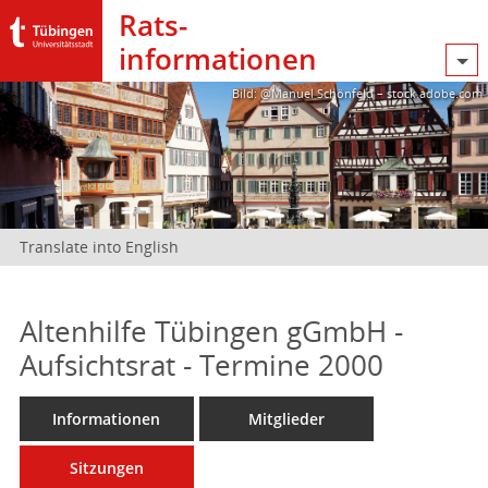
Rats­
informationen
Bild: @Manuel Schönfeld – stock.adobe.com
Translate into English
Altenhilfe Tübingen gGmbH -
Aufsichtsrat - Termine 2000
Informationen
Mitglieder
Sitzungen