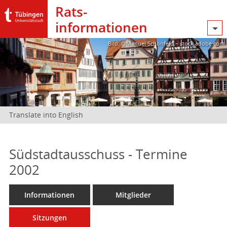
Rats­
informationen
Bild: @Manuel Schönfeld – stock.adobe.com
Translate into English
Südstadtausschuss - Termine
2002
Informationen
Mitglieder
Sitzungen