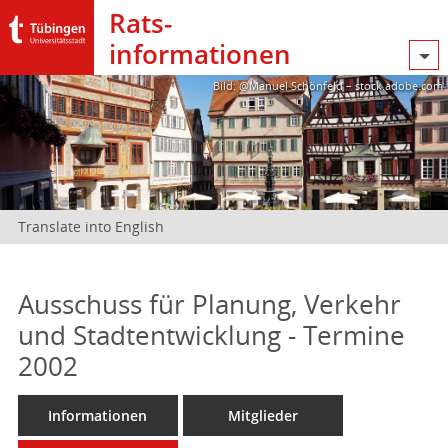
Rats­
informationen
Bild: @Manuel Schönfeld – stock.adobe.com
Translate into English
Ausschuss für Planung, Verkehr
und Stadtentwicklung - Termine
2002
Informationen
Mitglieder