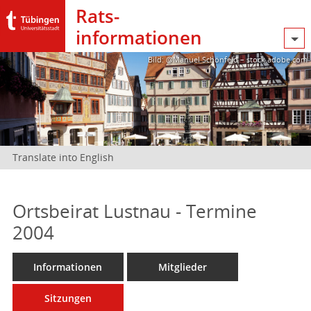
Rats­
informationen
Bild: @Manuel Schönfeld – stock.adobe.com
Translate into English
Ortsbeirat Lustnau - Termine
2004
Informationen
Mitglieder
Sitzungen